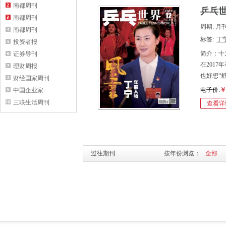
南都周刊
乒乓世
南都周刊
周期: 月
南都周刊
标签:
丁
投资者报
简介：十
证券导刊
在201
理财周报
也好想“
财经国家周刊
电子价:
￥
中国企业家
三联生活周刊
查看详
过往期刊
按年份浏览：
全部